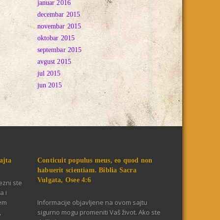
januar 2016
decembar 2015
novembar 2015
oktobar 2015
septembar 2015
avgust 2015
jul 2015
jun 2015
ajta
Conticuit populus meus, eo quod non
habuerit scientiam. Biblia Sacra
Vulgata, Osee 4:6
ezni ste
a i
jem
Informacije objavljene na ovom sajtu
,
sigurno mogu promeniti Vaš život. Ako ste