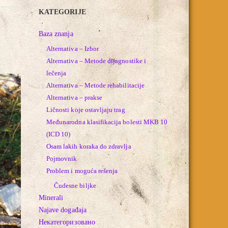
KATEGORIJE
Baza znanja
Alternativa – Izbor
Alternativa – Metode dijagnostike i
lečenja
Alternativa – Metode rehabilitacije
Alternativa – prakse
Ličnosti koje ostavljaju trag
Međunarodna klasifikacija bolesti MKB 10
(ICD 10)
Osam lakih koraka do zdravlja
Pojmovnik
Problem i moguća rešenja
Čudesne biljke
Minerali
Najave događaja
Некатегоризовано