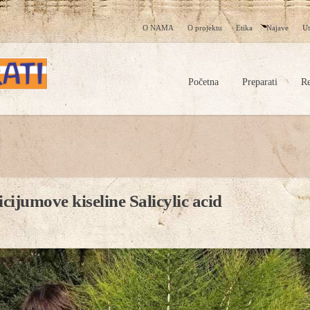
O NAMA
O projektu
Etika
Najave
Ut
Početna
Preparati
Re
cijumove kiseline Salicylic acid