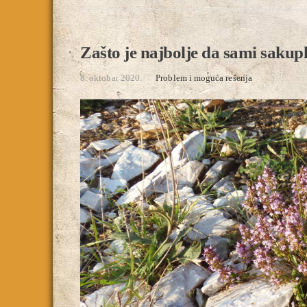
Zašto je najbolje da sami sakupl
8. oktobar 2020.
/
Problem i moguća rešenja