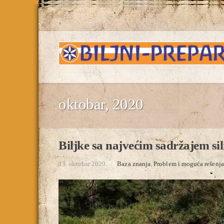
oktobar, 2020
Biljke sa najvećim sadržajem sili
13. oktobar 2020.
/
Baza znanja
,
Problem i moguća rešenja