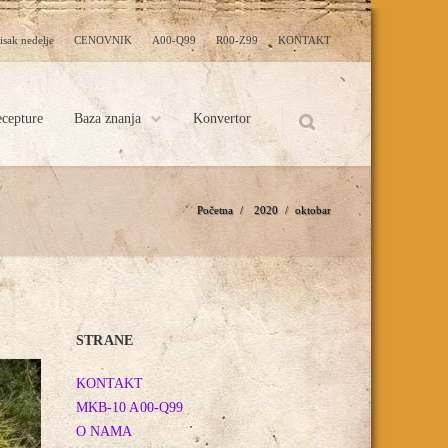
isak nedelje
CENOVNIK
A00-Q99
R00-Z99
KONTAKT
cepture
Baza znanja
Konvertor
Početna
/
2020
/
oktobar
STRANE
KONTAKT
MKB-10 A00-Q99
O NAMA