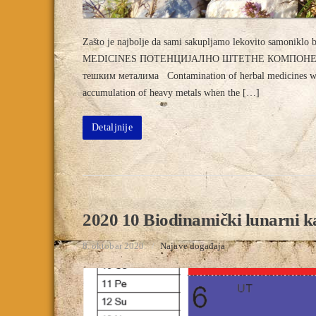
Zašto je najbolje da sami sakupljamo lekovito sa
MEDICINES ПОТЕНЦИЈАЛНО ШТЕТНЕ КОМПОНЕНТЕ Б
тешким металима Contamination of herbal medicines with 
accumulation of heavy metals when the […]
Detaljnije
2020 10 Biodinamički lunarni k
8. oktobar 2020.
/
Najave događaja