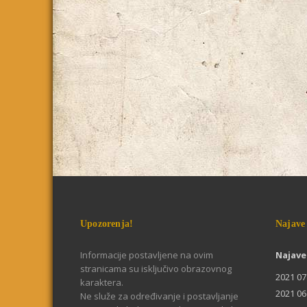
Upozorenja!
Najave
Informacije postavljene na ovim
Najave
stranicama su isključivo obrazovnog
2021 07
karaktera.
2021 06
Ne služe za određivanje i postavljanje