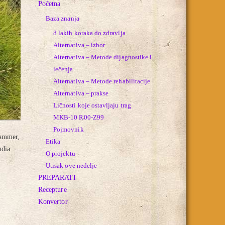
Početna
Baza znanja
8 lakih koraka do zdravlja
Alternativa – izbor
Alternativa – Metode dijagnostike i
lečenja
Alternativa – Metode rehabilitacije
Alternativa – prakse
Ličnosti koje ostavljaju trag
MKB-10 R00-Z99
Pojmovnik
hammer,
Etika
ndia
O projektu
Utisak ove nedelje
PREPARATI
Recepture
Konvertor