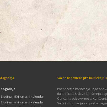
 događaja
Važne napomene pre korišćenja s
 događaja
Pre početka korišćenja Sajta obav
da pročitate Uslove korišćenja Sajt
 Biodinamički lunarni kalendar
Odricanja odgovornosti. Korišćen
 Biodinamički lunarni kalendar
Sajta i informacija sa i preko njega