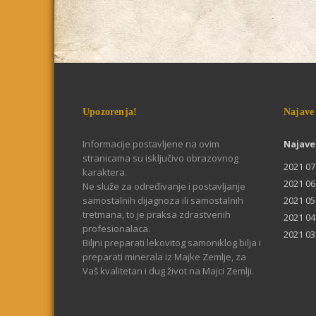
Upozorenja!
Najave
Informacije postavljene na ovim
Najave
stranicama su isključivo obrazovnog
2021 07
karaktera.
2021 06
Ne služe za određivanje i postavljanje
samostalnih dijagnoza ili samostalnih
2021 05
tretmana, to je praksa zdrastvenih
2021 04
profesionalaca.
2021 03
Biljni preparati lekovitog samoniklog bilja i
preparati minerala iz Majke Zemlje, za
Vaš kvalitetan i dug život na Majci Zemlji.