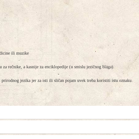
dicine ili muzike
 za rečnike, a kasnije za enciklopedije (u smislu jezičnog blaga).
 prirodnog jezika jer za isti ili sličan pojam uvek treba koristiti istu oznaku.