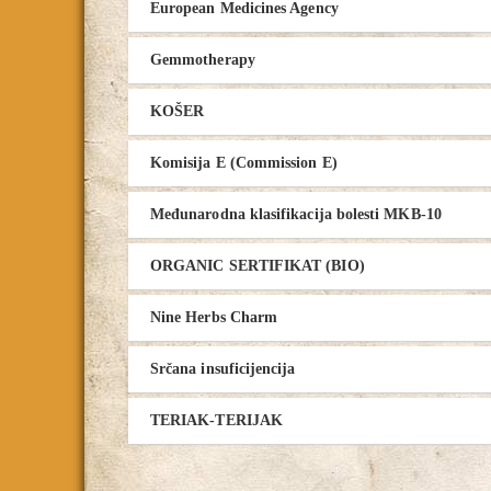
European Medicines Agency
Gemmotherapy
KOŠER
Komisija E (Commission E)
Međunarodna klasifikacija bolesti MKB-10
ORGANIC SERTIFIKAT (BIO)
Nine Herbs Charm
Srčana insuficijencija
TERIAK-TERIJAK