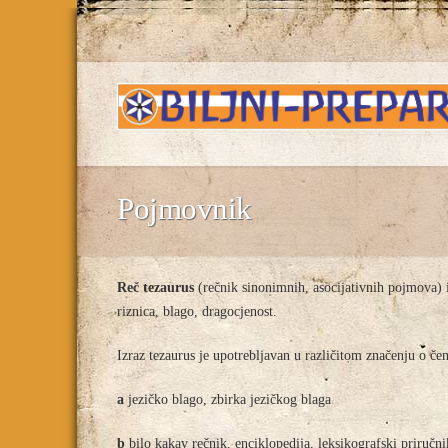
Pojmovnik
Reč tezaurus
(rečnik sinonimnih, asocijativnih pojmova) iz
riznica, blago, dragocjenost.
Izraz tezaurus je upotrebljavan u različitom značenju o čem
a
jezičko blago, zbirka jezičkog blaga
b
bilo kakav rečnik, enciklopedija, leksikografski priručni