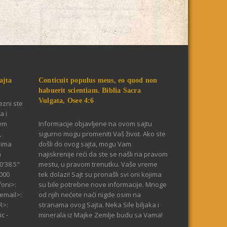
ajta
Conticuit populus meus, eo quod non
habuerit scientiam. Biblia Sacra
Vulgata, Osee 4:6
ezni ste
a i
jem
Informacije objavljene na ovom sajtu
,
sigurno mogu promeniti Vaš život. Ako ste
vima
došli do ovog sajta, mogu Vam
a
najiskrenije reći da ste se našli na pravom
0'38.5"
mestu, u pravom trenutku. Vaše vreme
000
tek dolazi! Sajt su pronašli svi oni kojima
foni>:
su bile potrebne nove informacije. Mnoge
email>:
od njih nećete naći nigde osim na
R>:
stranama ovog Sajta. Neka Sile biljaka i
c -
minerala iz Majke Zemlje budu sa Vama!