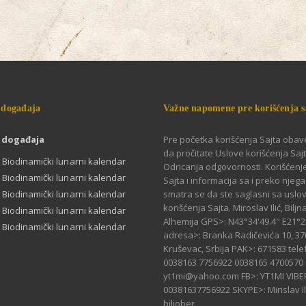
 događaja
Važne napomene pre korišćenja s
 događaja
Pre početka korišćenja Sajta obav
da pročitate Uslove korišćenja Sajt
 Biodinamički lunarni kalendar
Odricanja odgovornosti. Korišćen
 Biodinamički lunarni kalendar
Sajta i informacija sa i preko njega
 Biodinamički lunarni kalendar
smatra se da ste saglasni sa uslo
korišćenja Sajta. Miroslav Ilić, Biljn
 Biodinamički lunarni kalendar
Alhemija GPS>: N43°34'49.4" E21°2
 Biodinamički lunarni kalendar
adresa>: Branka Radičevića 10, 37
Kruševac, Srbija PAK>: 671583 tele
0038163 7756922 0038165 4700570 
yt1mi@yahoo.com FB>: YT1MI VIBE
00381637756922 SKYPE>: Mirislav Ili
biljober