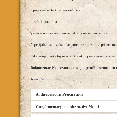
c
popis semantički povezanih reči
d rečnik sinonima
e
abecedno uspostavljen rečnik sinonima i antonima
f
specijalizovani vokabular pojedine oblasti, na primer me
Od srednjeg veka taj se izraz koristi u prenesenom značenju
Dokumentacijski tezaurus
nastoji ograničiti raznovrsnost
Izvor:
W
Anthroposophic Preparations
Complementary and Alternative Medicine