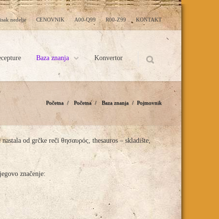
isak nedelje
CENOVNIK
A00-Q99
R00-Z99
KONTAKT
cepture
Baza znanja
Konvertor
Početna
/
Početna
/
Baza znanja
/
Pojmovnik
e nastala od grčke reči θησαυρός, thesauros – skladište,
njegovo značenje: