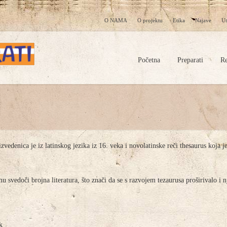
O NAMA
O projektu
Etika
Najave
Ut
Početna
Preparati
Re
vedenica je iz latinskog jezika iz 16. veka i novolatinske reči thesaurus koja j
u svedoči brojna literatura, što znači da se s razvojem tezaurusa proširivalo i 
k