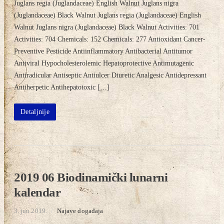
Juglans regia (Juglandaceae) English Walnut Juglans nigra
(Juglandaceae) Black Walnut Juglans regia (Juglandaceae) English
Walnut Juglans nigra (Juglandaceae) Black Walnut Activities: 701
Activities: 704 Chemicals: 152 Chemicals: 277 Antioxidant Cancer-
Preventive Pesticide Antiinflammatory Antibacterial Antitumor
Antiviral Hypocholesterolemic Hepatoprotective Antimutagenic
Antiradicular Antiseptic Antiulcer Diuretic Analgesic Antidepressant
Antiherpetic Antihepatotoxic […]
Detaljnije
2019 06 Biodinamički lunarni
kalendar
3. jun 2019.
/
Najave događaja