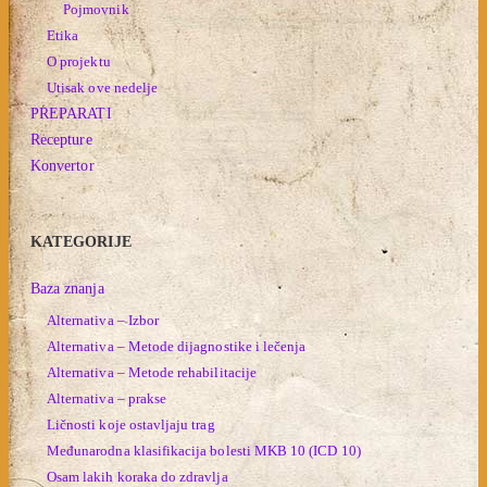
Pojmovnik
Etika
O projektu
Utisak ove nedelje
PREPARATI
Recepture
Konvertor
KATEGORIJE
Baza znanja
Alternativa – Izbor
Alternativa – Metode dijagnostike i lečenja
Alternativa – Metode rehabilitacije
Alternativa – prakse
Ličnosti koje ostavljaju trag
Međunarodna klasifikacija bolesti MKB 10 (ICD 10)
Osam lakih koraka do zdravlja