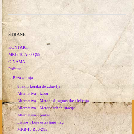
STRANE
KONTAKT
MKB-10 A00-Q99
O NAMA
Početna
Baza znanja
8 lakih koraka do zdravlja
Alternativa – izbor
Alternativa – Metode dijagnostike i lečenja
Alternativa – Metode rehabilitacije
Alternativa – prakse
Ličnosti koje ostavljaju trag
MKB-10 R00-Z99