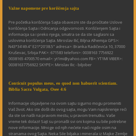
Važne napomene pre korišćenja sajta
Pre početka korišćenja Sajta obavezni ste da pročitate Uslove
korišćenja Sajta i Odricanja odgovornosti. Korišćenjem Sajta i
informacija sa i preko njega, smatra se da ste saglasni sa
uslovima korišćenja Sajta. Miroslav Ilić, Biljna Alhemija GPS>:
N43°34'49.4" E21°20'38.5" adresa>: Branka Radičevića 10, 37000
Kruševac, Srbija PAK>: 671583 telefoni>: 0038163 7756922
0038165 4700570 email>: yt1mi@yahoo.com FB>: YT1MI VIBER>:
00381637756922 SKYPE>: Mirislav Ilic - biljober
Conticuit populus meus, eo quod non habuerit scientiam.
Biblia Sacra Vulgata, Osee 4:6
Informacije objavljene na ovom sajtu sigurno mogu promeniti
Vaš život. Ako ste došli do ovog sajta, mogu Vam najiskrenije reći
da ste se našli na pravom mestu, u pravom trenutku. Vaše
vreme tek dolazi! Sajt su pronašli svi oni kojima su bile potrebne
nove informacije. Mnoge od njih nećete naći nigde osim na
stranama ovog Sajta. Neka Sile biljaka i minerala iz Majke Zemlje