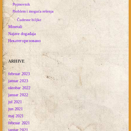
Pojmovnik
Problem i moguća rešenja
Čudesne biljke
Minerali
Najave događaja
Некатегоризовано
ARHIVE
februar 2023
januar 2023
oktobar 2022
januar 2022
jul 2021
jun 2021
maj 2021
februar 2021
januar 2021