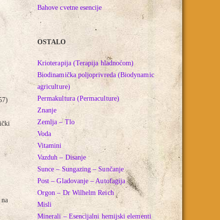
Bahove cvetne esencije
OSTALO
Krioterapija (Terapija hladnoćom)
Biodinamička poljoprivreda (Biodynamic
agriculture)
Permakultura (Permaculture)
57)
Znanje
Zemlja – Tlo
ički
Voda
Vitamini
Vazduh – Disanje
Sunce – Sungazing – Sunčanje
Post – Gladovanje – Autofagija
Orgon – Dr Wilhelm Reich
 na
Misli
Minerali – Esencijalni hemijski elementi