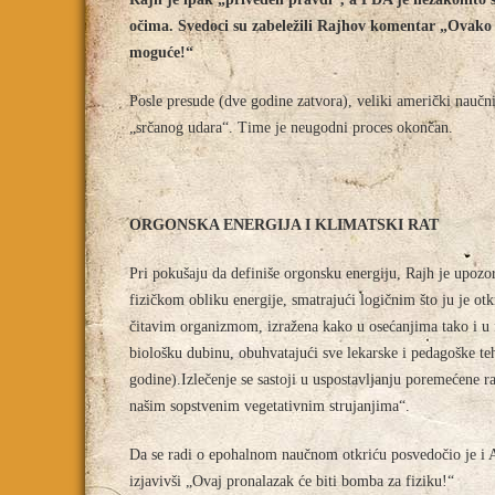
očima. Svedoci su zabeležili Rajhov komentar „Ovako 
moguće!“
Posle presude (dve godine zatvora), veliki američki naučni
„srčanog udara“. Time je neugodni proces okončan.
ORGONSKA ENERGIJA I KLIMATSKI RAT
Pri pokušaju da definiše orgonsku energiju, Rajh je upozora
fizičkom obliku energije, smatrajući logičnim što ju je otk
čitavim organizmom, izražena kako u osećanjima tako i u 
biološku dubinu, obuhvatajući sve lekarske i pedagoške t
godine).Izlečenje se sastoji u uspostavljanju poremećene r
našim sopstvenim vegetativnim strujanjima“.
Da se radi o epohalnom naučnom otkriću posvedočio je i Aj
izjavivši „Ovaj pronalazak će biti bomba za fiziku!“