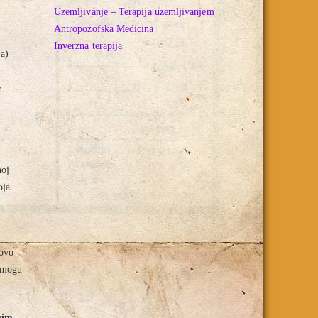
Uzemljivanje – Terapija uzemljivanjem
Antropozofska Medicina
Inverzna terapija
ja)
e
noj
oja
hovo
e mogu
vim