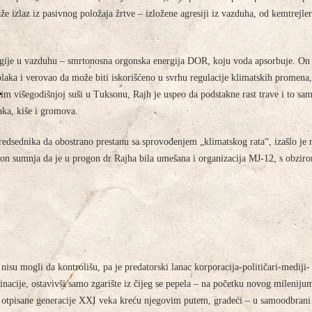
aže izlaz iz pasivnog položaja žrtve – izložene agresiji iz vazduha, od kemtrejler
ergije u vazduhu – smrtonosna orgonska energija DOR, koju voda apsorbuje. On 
blaka i verovao da može biti iskorišćeno u svrhu regulacije klimatskih promena,
im višegodišnjoj suši u Tuksonu, Rajh je uspeo da podstakne rast trave i to sa
aka, kiše i gromova.
dsednika da obostrano prestanu sa sprovođenjem „klimatskog rata“, izašlo je 
on sumnja da je u progon dr Rajha bila umešana i organizacija MJ-12, s obzir
isu mogli da kontrolišu, pa je predatorski lanac korporacija-političari-mediji-
inacije, ostavivši samo zgarište iz čijeg se pepela – na početku novog mileniju
 otpisane generacije XXI veka kreću njegovim putem, gradeći – u samoodbrani