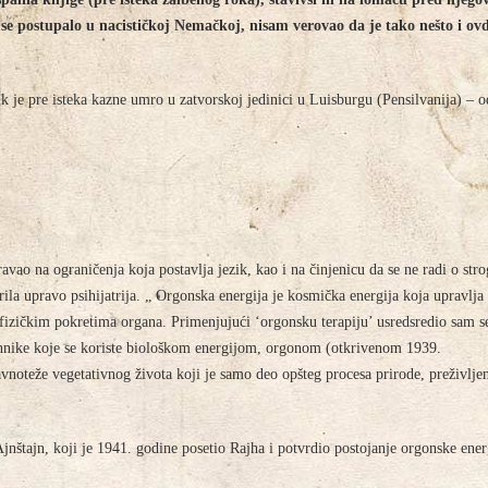
se postupalo u nacističkoj Nemačkoj, nisam verovao da je tako nešto i ov
k je pre isteka kazne umro u zatvorskoj jedinici u Luisburgu (Pensilvanija) – o
vao na ograničenja koja postavlja jezik, kao i na činjenicu da se ne radi o str
rila upravo psihijatrija. „ Orgonska energija je kosmička energija koja upravlja
fizičkim pokretima organa. Primenjujući ‘orgonsku terapiju’ usredsredio sam 
ehnike koje se koriste biološkom energijom, orgonom (otkrivenom 1939.
avnoteže vegetativnog života koji je samo deo opšteg procesa prirode, preživlje
nštajn, koji je 1941. godine posetio Rajha i potvrdio postojanje orgonske ener