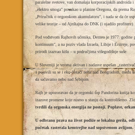
paralelne svetove, van domašaja korporacijskih androida i
„elektro smoga“ povukao u planine Oregona, da prema Ra
„Priručnik o orgonskom akumulatoru“, i nada se da će uspe
velike teorije – od Ajnštajna do DNK (i ojadilo profitere).
Pod vođstvom Rajhovih učenika, Demeo je 1977. godine pr
kontinuum“, a na poziv vlada Izraela, Libije i Eritreje, p
prirodi izazvao kišu – u područjima višegodišnje suše.
U Sloveniji je veoma aktivan i nadasve uspešan „rasteriv
a pojavili su se i eko-čistači neba nad Beogradom, među k
da sačuvamo nebo nad Srbijom.
Rajh je upozoravao da je orgonski top Pandorina kutija k
izazove promene koje nismo u stanju da kontrolišemo. Zlou
tvrdili da orgonska energija ne postoji. Poplave, or
U odbranu prava na život podiže se lokalna gerila, odl
početak rasterala kemtrejlse nad sopstvenom avlijom.