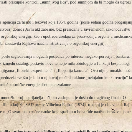
vlasti pristupile kontroli „sumnjivog lica“, pod sumnjom da bi moglo da ugrozi
a agencija za hranu i lekove) koja 1954. godine (posle sedam godina proganjan
zatvora) donet i Javni akt zabrane, bez presedana u savremenom zakonodavstvu
 orgonskoj energiji, kao i upotreba uređaja za proizvodnju orgona u medicinsk
i zaustavila Rajhova naučna istraživanja o orgonskoj energiji).
o posle sagledavanja mogućih posledica po interese megakorporacija i bankara,
je, između ostalog, postavio nove temelje mikrobiologije u funkciji besplatnog,
u knjigama „Bionski eksperiment“ i „Biopatija kancera“. Ovo nije promaklo moć
preduzela sve što je bilo u njihovoj moći da uklone „nelojalnu konkurenciju“ k
pomoć kosmičke energije dostupne svakome.
umnožio broj neprijatelja – čijom zaslugom je došlo do tragičnog finala. O
infild u knjizi „SAD protiv Vilhelma Rajha“ (1974), u kojoj je objavljeno Raj
cesu „O stvarima bazične nauke koje spadaju u bona fide naučna istraživanja n
palila knjige (pre isteka žalbenog roka), stavivši ih na lomaču pred njego