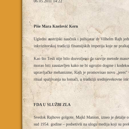
06.05.2011 14:22
Piše Mara Knežević Kern
Ugledni austrijski naučnik i psihijatar dr Vilhelm Rajh jed
inkvizitorskoj tradiciji finansijskih imperija koje ne pra
Kao što Tesli nije bilo dozvoljeno da razvije metode maso
morao biti zaustavljen kako ne bi ugrozio dogme i kodekse
upravljačke mehanizme, Rajh je promovisao novu „jeres“ – 
ritual spaljivanja na lomači, u tradiciji srednjevekovne inkv
FDA U SLUŽBI ZLA
Svedok Rajhove golgote, Majkl Manion, izneo je detalje
sud 1954. godine – podsetivši na ulogu medija koji su p