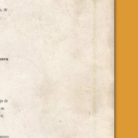
a, dr
 novu
je dr
 su
ru.
onovo