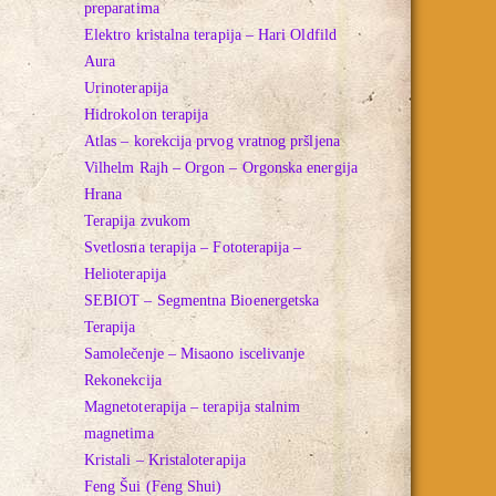
preparatima
Elektro kristalna terapija – Hari Oldfild
Aura
Urinoterapija
Hidrokolon terapija
Atlas – korekcija prvog vratnog pršljena
Vilhelm Rajh – Orgon – Orgonska energija
Hrana
Terapija zvukom
Svetlosna terapija – Fototerapija –
Helioterapija
SEBIOT – Segmentna Bioenergetska
Terapija
Samolečenje – Misaono iscelivanje
Rekonekcija
Magnetoterapija – terapija stalnim
magnetima
Kristali – Kristaloterapija
Feng Šui (Feng Shui)