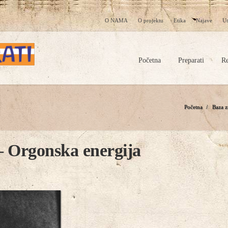
O NAMA
O projektu
Etika
Najave
Ut
Početna
Preparati
Re
Početna
/
Baza z
– Orgonska energija