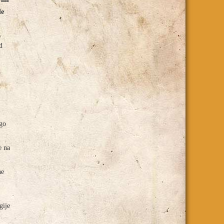
de
d
ogo
se na
ne
gije