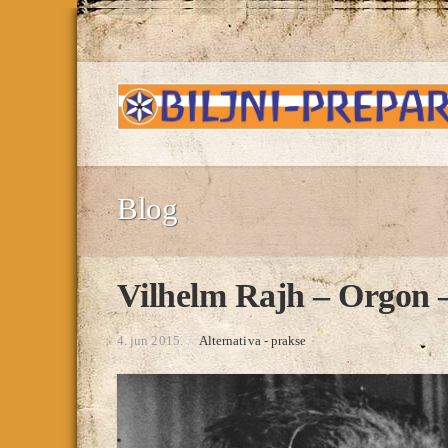
Blog
Vilhelm Rajh – Orgon 
4. jun 2015.
/
Alternativa - prakse