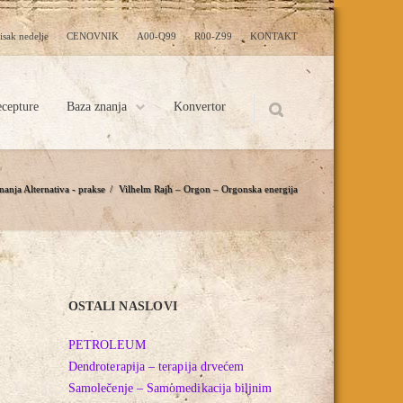
isak nedelje
CENOVNIK
A00-Q99
R00-Z99
KONTAKT
cepture
Baza znanja
Konvertor
nanja
Alternativa - prakse
/
Vilhelm Rajh – Orgon – Orgonska energija
OSTALI NASLOVI
PETROLEUM
Dendroterapija – terapija drvećem
Samolečenje – Samomedikacija biljnim