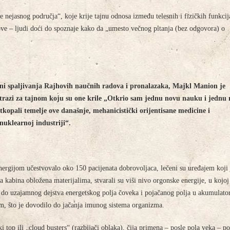
 nejasnog područja“, koje krije tajnu odnosa između telesnih i fizičkih funkcij
ove – ljudi doći do spoznaje kako da „umesto večnog pitanja (bez odgovora) o
.
sceni spaljivanja Rajhovih naučnih radova i pronalazaka, Majkl Manion je
otrazi za tajnom koju su one krile „Otkrio sam jednu novu nauku i jednu
tkopali temelje ove današnje, mehanicistički orijentisane medicine i
nuklearnoj industriji“.
ergijom učestvovalo oko 150 pacijenata dobrovoljaca, lečeni su uređajem koji 
kabina obložena materijalima, stvarali su viši nivo orgonske energije, u kojoj
o do uzajamnog dejstva energetskog polja čoveka i pojačanog polja u akumulato
om, što je dovodilo do jačanja imunog sistema organizma.
 top ili „cloud busters“ (razbijači oblaka), čija primena – posle pola veka – p