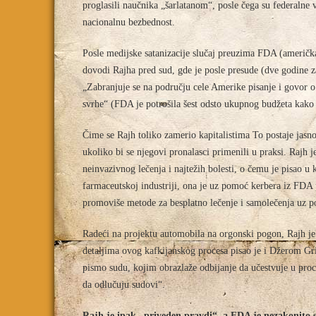
proglasili naučnika „šarlatanom“, posle čega su federalne 
nacionalnu bezbednost.
Posle medijske satanizacije slučaj preuzima FDA (američk
dovodi Rajha pred sud, gde je posle presude (dve godine 
„Zabranjuje se na području cele Amerike pisanje i govor o
svrhe“ (FDA je potrošila šest odsto ukupnog budžeta kako b
Čime se Rajh toliko zamerio kapitalistima To postaje jasn
ukoliko bi se njegovi pronalasci primenili u praksi. Rajh 
neinvazivnog lečenja i najtežih bolesti, o čemu je pisao 
farmaceutskoj industriji, ona je uz pomoć kerbera iz FDA 
promoviše metode za besplatno lečenje i samolečenja uz 
Radeći na projektu automobila na orgonski pogon, Rajh je 
detaljima ovog kafkijanskog procesa pisao je i Džerom Gr
pismo sudu, kojim obrazlaže odbijanje da učestvuje u pro
da odlučuju sudovi“.
Rajh je ipak „priveden pravdi“, a FDA je nezakonito s