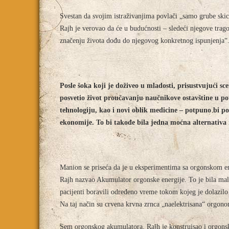
Svestan da svojim istraživanjima povlači „samo grube skice
Rajh je verovao da će u budućnosti – sledeći njegove trag
značenju života dođu do njegovog konkretnog ispunjenja“
Posle šoka koji je doživeo u mladosti, prisustvujući 
posvetio život proučavanju naučnikove ostavštine u p
tehnologiju, kao i novi oblik medicine – potpuno bi po
ekonomije. To bi takođe bila jedna moćna alternativa 
Manion se priseća da je u eksperimentima sa orgonskom en
Rajh nazvao Akumulator orgonske energije. To je bila mala 
pacijenti boravili određeno vreme tokom kojeg je dolazil
Na taj način su crvena krvna zrnca „naelektrisana“ orgon
Sem orgonskog akumulatora, Rajh je konstruisao i orgonski