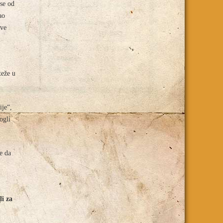
 se od
ao
sve
teže u
ije“,
ogli
e da
li za