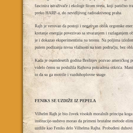
fascinira istraživače i ekologe širom sveta, koji panično tr
preko HARP-a, do nevidljivog radioaktivnog praha.
Rajh je verovao da postoji i negativan oblik orgonske en
kretanje energije povezivao sa stvaranjem i razlaganjem o
je i dokazao eksperimentima na terenu. Na poljima izložen
putem podizanja nivoa vlažnosti na tom području, bez obl
Kada je osamdesetih godina Brežnjev pozvao američkog pre
videlo čemu su poslužila Rajhova pokradena otkrića. Mani
to da su ga motrile i vazduhoplovne snage.
FENIKS SE UZDIŽE IZ PEPELA
Vilhelm Rajh je bio čovek visokih moralnih principa koga n
institucije-sudstvo morao da primeni brutalne metode elim
uzdiže kao Feniks delo Vilhelma Rajha. Probuđeni duhovi