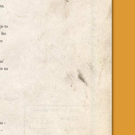
sa,
je to
 što
mo
na
om na
ma –
 –