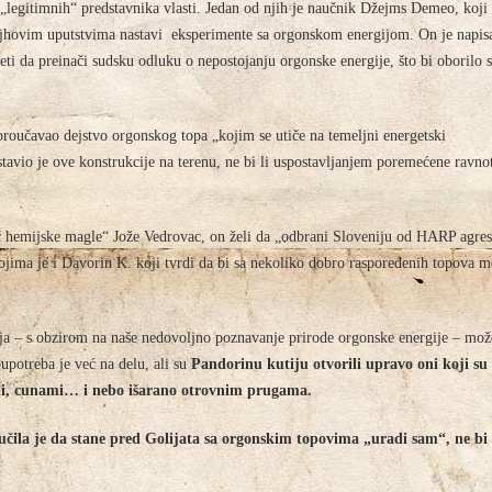
 „legitimnih“ predstavnika vlasti. Jedan od njih je naučnik Džejms Demeo, koji
jhovim uputstvima nastavi eksperimente sa orgonskom energijom. On je napis
ti da preinači sudsku odluku o nepostojanju orgonske energije, što bi oborilo 
oučavao dejstvo orgonskog topa „kojim se utiče na temeljni energetski
ostavio je ove konstrukcije na terenu, ne bi li uspostavljanjem poremećene ravno
ač hemijske magle“ Jože Vedrovac, on želi da „odbrani Sloveniju od HARP agres
ojima je i Davorin K. koji tvrdi da bi sa nekoliko dobro raspoređenih topova m
oja – s obzirom na naše nedovoljno poznavanje prirode orgonske energije – mož
potreba je već na delu, ali su
Pandorinu kutiju otvorili upravo oni koji su
kani, cunami… i nebo išarano otrovnim prugama.
učila je da stane pred Golijata sa orgonskim topovima „uradi sam“, ne bi 