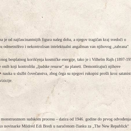
na je od najfascinantnijih figura našeg doba, a njegov tragičan kraj svedoči o
štaju odmetništvo i nekontrolisan intelektualni angažman van njihovog „zabrana“
vnog besplatnog korišćenja kosmičke energije, tako je i Vilhelm Rajh (1897-19
 onih koji kontrolišu „ljudske resurse“ na planeti. Demontirajući njihove
nauka u službi čovečanstva, zbog čega su njegovi rukopisi prošli kroz satanist
izicije.
 o monstruoznom sudskom procesu – datira od 1946. godine do prvog odvođenja
reko novinarke Mildred Edi Bredi u naručenom članku za „The New Republick“